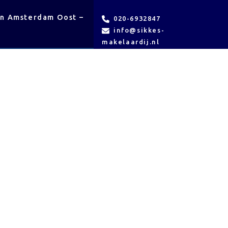
en Amsterdam Oost –
VvE
Contact
020-6932847
beheer
info@sikkes-
makelaardij.nl