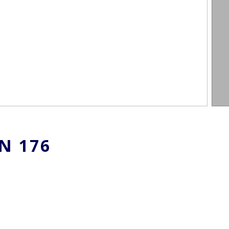
AN
176