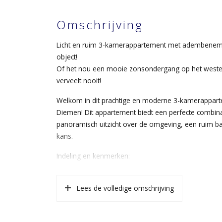
Omschrijving
Licht en ruim 3-kamerappartement met adembenemend 
object!
Of het nou een mooie zonsondergang op het westen i
verveelt nooit!
Welkom in dit prachtige en moderne 3-kamerappart
Diemen! Dit appartement biedt een perfecte combinat
panoramisch uitzicht over de omgeving, een ruim bal
kans.
Indeling en kenmerken:
Bij binnenkomst een ruime hal die toegang biedt tot
zorgt voor een ruimtelijk gevoel en biedt een schitt
Lees de volledige omschrijving
voorzien van moderne inbouwapparatuur en biedt vo
Het appartement beschikt over twee ruime slaapka