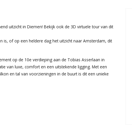
uitzicht in Diemen! Bekijk ook de 3D virtuele tour van dit
s, of op een heldere dag het uitzicht naar Amsterdam, dit
ement op de 10e verdieping aan de Tobias Asserlaan in
ie van luxe, comfort en een uitstekende ligging. Met een
kon en tal van voorzieningen in de buurt is dit een unieke
 alle vertrekken. De lichte woonkamer met grote raampartijen
erend uitzicht over de stad en het groen. De open keuken is
ldoende ruimte om heerlijk te koken.
mers, ideaal als hoofdslaapkamer en werkkamer of