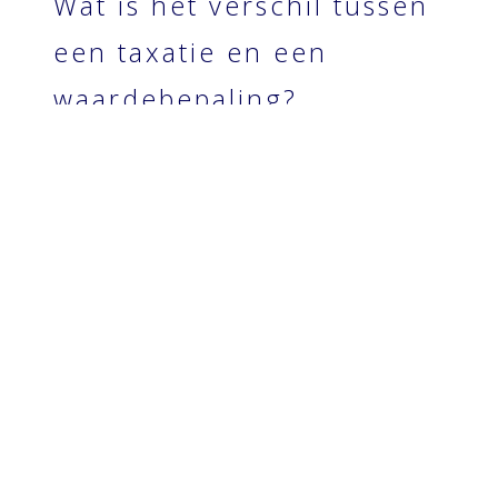
Wat is het verschil tussen
een taxatie en een
waardebepaling?
Er is vaak verwarring tussen een taxatie en een
waardebepaling. Hoewel beide inzicht geven in de
waarde van een woning, zijn er belangrijke verschillen:
Een
taxatie
is een officiële, bindende
waardebepaling uitgevoerd door een erkende
taxateur. Dit taxatierapport is verplicht bij
hypotheekaanvragen en juridische procedures.
Een
waardebepaling
is een vrijblijvende
inschatting van de waarde van uw woning,
meestal uitgevoerd door een makelaar, en wordt
vaak gebruikt bij de oriëntatie op verkoop.
Heeft u een deskundige
taxatie in Amsterdam Oost