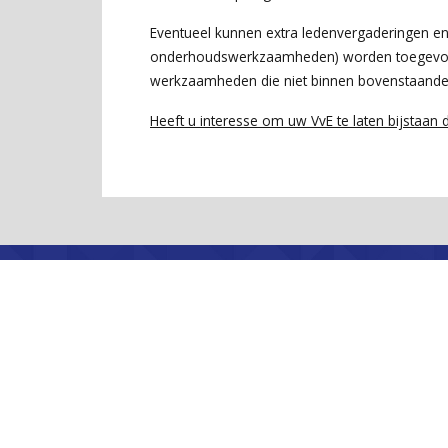
Eventueel kunnen extra ledenvergaderingen en
onderhoudswerkzaamheden) worden toegevoegd 
werkzaamheden die niet binnen bovenstaande
Heeft u interesse om uw VvE te laten bijstaan 
Middenweg 163
1098 AM Amsterdam
info@sikkes-mak
Makelaar Watergraafsmeer
|
Makelaar Amsterdam 