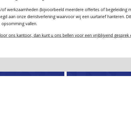
/of werkzaamheden (bijvoorbeeld meerdere offertes of begeleiding me
aan onze dienstverlening waarvoor wij een uurtarief hanteren. Dit 
 opsomming vallen.
door ons kantoor, dan kunt u ons bellen voor een vrijblijvend gesprek
Contact
Aangeslote
elaardij.nl
020-6932847
Oost
|
Woningen te koop in
Amsterdam