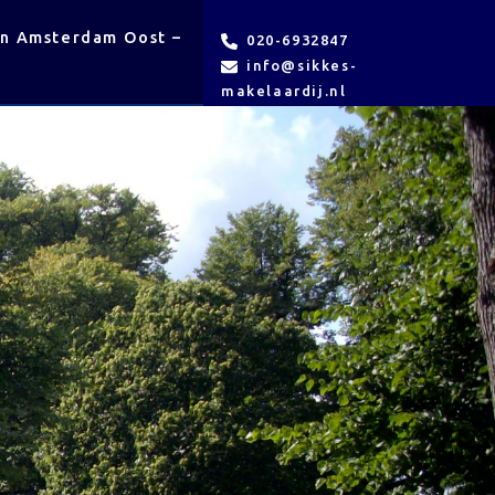
en Amsterdam Oost –
VvE
Contact
020-6932847
beheer
info@sikkes-
makelaardij.nl