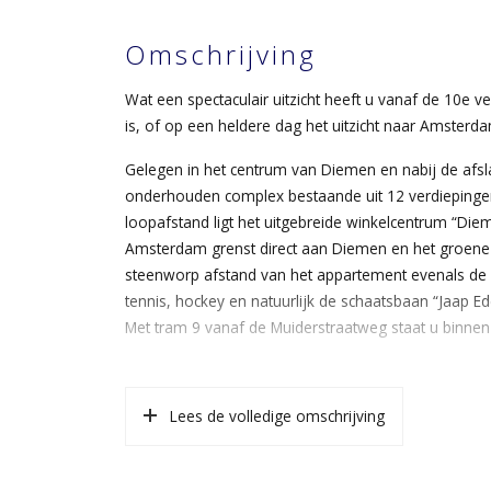
Omschrijving
Wat een spectaculair uitzicht heeft u vanaf de 10e
is, of op een heldere dag het uitzicht naar Amsterdam
Gelegen in het centrum van Diemen en nabij de afs
onderhouden complex bestaande uit 12 verdiepingen
loopafstand ligt het uitgebreide winkelcentrum “Diem
Amsterdam grenst direct aan Diemen en het groene
steenworp afstand van het appartement evenals de 
tennis, hockey en natuurlijk de schaatsbaan “Jaap Ed
Met tram 9 vanaf de Muiderstraatweg staat u binne
Indeling:
centrale entree, lift naar de;
Lees de volledige omschrijving
10e verdieping
entree, berging, hal, separaat toilet, badkamer m