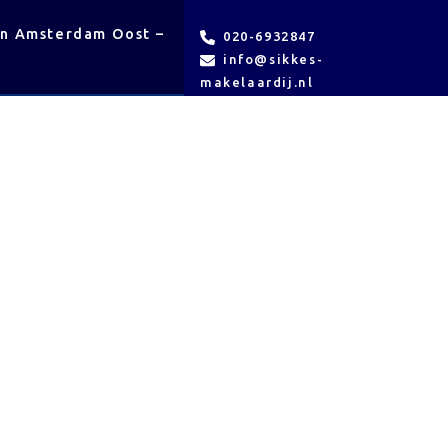
en Amsterdam Oost –
VvE
Contact
020-6932847
beheer
info@sikkes-
makelaardij.nl