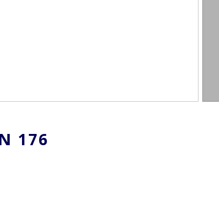
AN
176