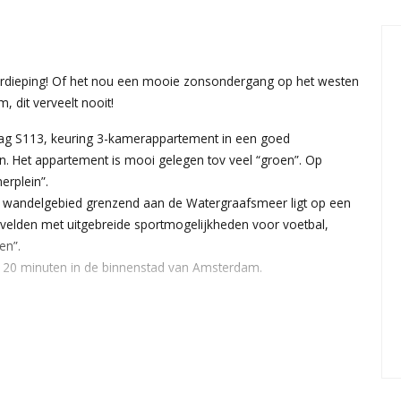
 verdieping! Of het nou een mooie zonsondergang op het westen
, dit verveelt nooit!
lag S113, keuring 3-kamerappartement in een goed
. Het appartement is mooi gelegen tov veel “groen”. Op
erplein”.
 wandelgebied grenzend aan de Watergraafsmeer ligt op een
velden met uitgebreide sportmogelijkheden voor voetbal,
en”.
n 20 minuten in de binnenstad van Amsterdam.
et douche cabine en wastafelmeubel, slaapkamer, woonkamer