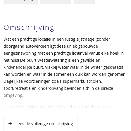
Omschrijving
Wat een prachtige locatie! In een rustig zijstraatje (zonder
doorgaand autoverkeer) ligt deze uniek gebouwde
eengezinswoning met een prachtige lichtinval vanuit elke hoek in
het huis! De buurt Westerwatering is een gewilde en
kindvriendelijke buurt. Vlakbij water waar in de winter geschaatst
kan worden en waar in de zomer een duik kan worden genomen.
Dagelijkse voorzieningen zoals supermarkt, scholen,
sport/recreatie en kinderopvang bevinden zich in de directe
omgeving.
De Symfonie ligt in het westelijk deel van Zaandam, precies
tussen de geheel vernieuwde binnenstad en het aangrenzende
veenweidegebied. Het NS station (vijf minuten lopen) vormt de
Lees de volledige omschrijving
overgang naar het inmiddels wereldberoemde stadshart. Hier