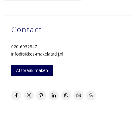
vindt met vele gezellige en bekende winkels/winkelketens
alsmede uitgebreide en gevarieerde gezellige horeca!
De gehele woning is keurig onderhouden en voorzien van
Contact
isolatieglas. Recent zijn de binnen- en buitenzijde geschilderd.
Wanden en plafonds met spachtelputz afgewerkt. Elektra beschikt
over voldoende groepen. C.v. installatie met radiatoren en een
020-6932847
convectorput voor de royale schuipui naar de tuin.
info@sikkes-makelaardij.nl
Indeling:
Afspraak maken
Begane grond:
2 parkeerplaatsen voor de deur, entree, garage/wasruimte, hal,
meterkast, separaat toilet met fonteintje, royale lichte en
tuingerichte woonkamer, achtertuin, bergkast onder de trap, ruime
open keuken (voorzien van inbouwapparatuur), royale vide met
prachtige glaspartij, trap naar de;
Eerste verdieping:
overloop riante masterbedroom aan de voorzijde, 2e slaapkamer