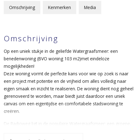
Omschrijving
Kenmerken
Media
Omschrijving
Op een uniek stukje in de geliefde Watergraafsmeer: een
benedenwoning (BVO woning 103 m2)met eindeloze
mogelijkheden!
Deze woning vormt de perfecte kans voor wie op zoek is naar
een project met potentie en de vrijheid om alles volledig naar
eigen smaak en inzicht te realiseren. De woning dient nog geheel
gerenoveerd te worden, maar biedt juist daardoor een uniek
canvas om een eigentijdse en comfortabele stadswoning te
creëren.
De Radioweg ligt in de populaire Watergraafsmeer: een groene,
rustige en karaktervolle buurt met een prettige mix van stadse
dynamiek en ontspannen wonen. Dit deel van de Amsterdam