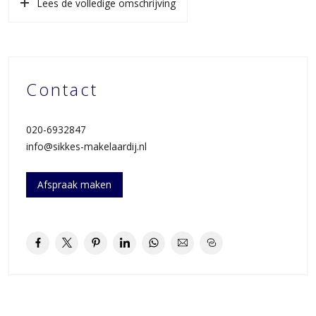
Lees de volledige omschrijving
kenmerkt zich al door de brede straten maar op dit deel van de
Radioweg wordt de overzijde ook nog eens gescheiden door een
extra groot grasveld. Doordat er direct tegenover de woning geen
hoge bebouwing aanwezig is en veel uitzicht op “lucht” en maakt
het een zeer lichte woning. Voor de deur een extra brede stoep
Contact
waardoor kinderen lekker voor de deur kunnen spelen.
Deze plek ligt rustig maar ook perfect ten opzichte van alles wat
020-6932847
de Watergraafsmeer te bieden heeft. De tram/bushalte is op
info@sikkes-makelaardij.nl
loopafstand maar met de auto bent u met enkele minuten op de
Ring (middels oprit/afslag S113). Tevens nabij royaal aanbod van
Afspraak maken
scholen/kinderdagverblijven, speeltuinen, de sportvelden met de
vele sportieve opties (o.a. atletiek, voetbal, tennis, hockey en
schaatsen op de Jaap Eden IJsbaan) en daarbij zijn er genoeg
recreatieve mogelijkheden in bijvoorbeeld het park Frankendael
(met o.a. de gezellige Pure Markt), het Oosterpark of het
Flevopark.
Op loopafstand zeer divers winkelaanbod van o.a. het Christiaan
Huygensplein (AH, Etos, Hema, Kruidvat etc) en in winkelcentrum