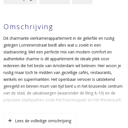
Omschrijving
Dit charmante vierkamerappartement in de geliefde en rustig
gelegen Lorreinenstraat biedt alles wat u zoekt in een
stadswoning. Met een perfecte mix van modern comfort en
authentieke charme is dit appartement de ideale plek voor
iedereen die het beste van Amsterdam wil beleven. Hier woon je
rustig maar toch te midden van gezellige cafés, restaurants,
winkels en supermarkten. Het openbaar vervoer is uitstekend
geregeld en binnen mum van tijd bent u in het bruisende centrum
van de stad, de uitvalswegen (waaronder de Ring A-10) en de
populaire stadsparken zoals het Erasmuspark en het Westerpark.
De ruime en lichte woonkamer is de perfecte plek om te
ontspannen, de bovenlichten in de kozijnen (evenals de ensuite
Lees de volledige omschrijving
deuren) zijn voorzien van het authentieke glas-in-lood welke het