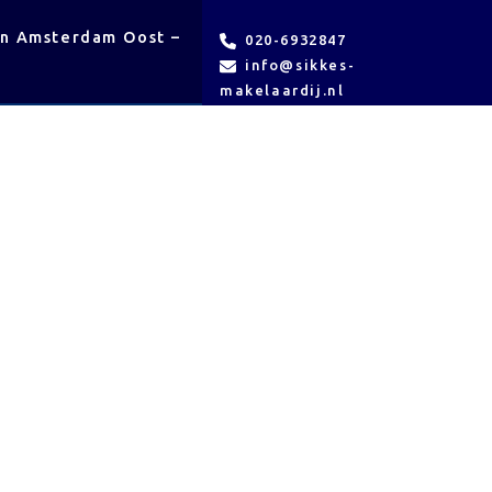
en Amsterdam Oost –
VvE
Contact
020-6932847
beheer
info@sikkes-
makelaardij.nl