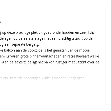
*
op deze prachtige plek dit goed onderhouden en zeer licht
legen op de eerste etage met een prachtig uitzicht op de
nog een separate berging.
jke balkon aan de voorzijde is het genieten van de mooie
en). Er varen grote binnenvaartschepen en recreatievaart welke
Aan de achterzijde ligt het balkon rustiger met uitzicht over de
plein” met alle benodigde winkels voor de (dagelijkse)
erdere tram-, bus- en/of treinverbindingen (o.a. circa 10
t hippe en trendy Amsterdam oost) bevinden zich allen in de
ijn voorzien van spachtelputz. Nagenoeg het gehele