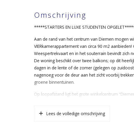
Omschrijving
*****STARTERS EN LUXE STUDENTEN OPGELET****
Aan de rand van het centrum van Diemen mogen wij 
VIERkamerappartement van circa 90 m2 aanbieden! Ge
Weespertrekvaart en in het souterrain bevindt zich 
De woning beschikt over twee balkons; op dit heerli
dagen in de lente of de zomer (gelegen op zuidoost
nagenoeg voor de deur aan het zicht voorbij trekken. 
groene binnentuinen.
Op loopafstand ligt het grote winkelcentrum “Diemer
boodschappen. De Ring A-10 op enkele minuten en me
minuten met tram 19 naar de halte Oosterpark in he
Lees de volledige omschrijving
nabijheid van het appartement.
Keurig geschilderde plafonds/wanden welke recent z