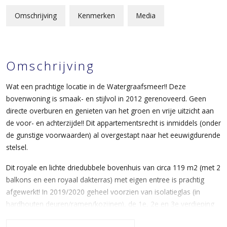
Omschrijving
Kenmerken
Media
Omschrijving
Wat een prachtige locatie in de Watergraafsmeer!! Deze
bovenwoning is smaak- en stijlvol in 2012 gerenoveerd. Geen
directe overburen en genieten van het groen en vrije uitzicht aan
de voor- en achterzijde!! Dit appartementsrecht is inmiddels (onder
de gunstige voorwaarden) al overgestapt naar het eeuwigdurende
stelsel.
Dit royale en lichte driedubbele bovenhuis van circa 119 m2 (met 2
balkons en een royaal dakterras) met eigen entree is prachtig
afgewerkt! In 2019/2020 geheel voorzien van isolatieglas (in
hardhouten deuren/ramen/kozijnen), de 1e, 2e en 3e verdieping
zijn allen voorzien van een prachtige visgraat gelegde massief (9