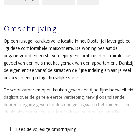
Omschrijving
Op een rustige, karaktervolle locatie in het Oostelijk Havengebied
ligt deze comfortabele maisonnette. De woning beslaat de
begane grond en eerste verdieping en combineert het ruimtelijke
gevoel van een huis met het gemak van een appartement. Dankzij
de eigen entree vanaf de straat en de fijne indeling ervaar je veel
privacy en een prettige huiselijke sfeer.
De woonkamer en open keuken geven een fijne fijne hoeveelheid
daglicht over de gehele eerste verdieping, terwijl openslaande
deuren toegang geven tot de zonnige loggia op het zuiden – een
ideale plek om buiten te zitten (ook wanneer het regent). De
gehele verdieping is voorzien van een sfeervolle houten vloer. De
open keuken is keurig en voorzien van de benodigde
Lees de volledige omschrijving
inbouwapparatuur, en biedt voldoende werk- en opbergruimte